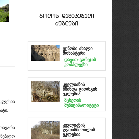
bolos damatebuli
Zeglebi
უცნობი ახალი
მონასტერი
დავით-გარეჯის
კომპლექსი
კევლიანის
წმინდა გიორგის
ეკლესია
მცხეთის
კლესია
მუნიციპალიტეტი
ლატი.
კევლიანის
მთავარი
ღვთისმშობლის
ეკლესია
ენებლო