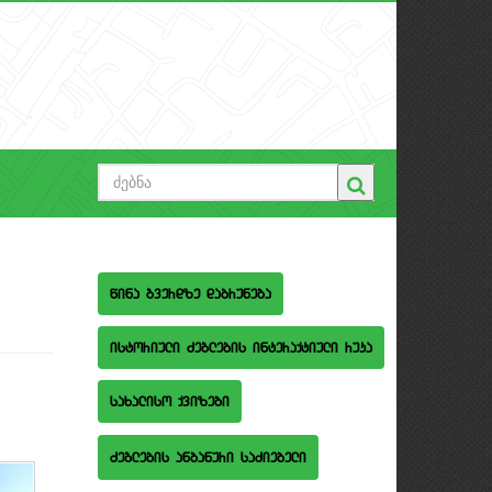
wina gverdze dabruneba
istoriuli Zeglebis interaqtiuli ruka
saxaliso qvizebi