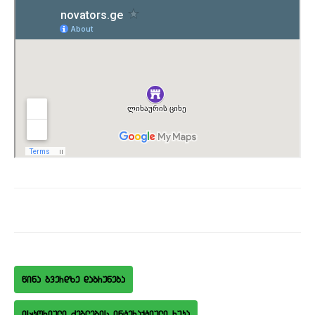
wina gverdze dabruneba
istoriuli Zeglebis interaqtiuli ruka