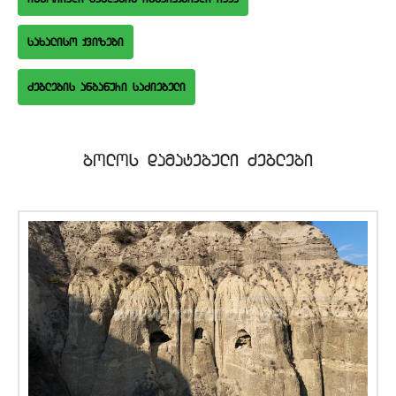
saxaliso qvizebi
bolos damatebuli Zeglebi