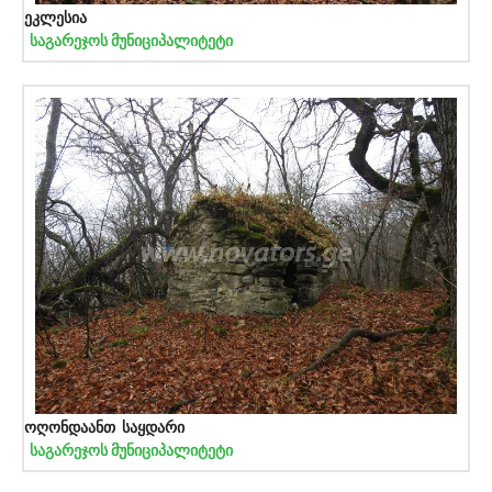
ეკლესია
საგარეჯოს მუნიციპალიტეტი
ოღონდაანთ საყდარი
საგარეჯოს მუნიციპალიტეტი