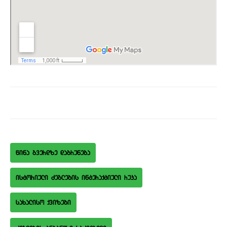
wina gverdze dabruneba
istoriuli Zeglebis interaqtiuli ruka
saxaliso qvizebi