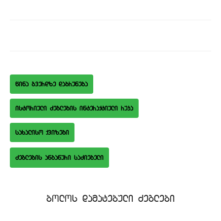
wina gverdze dabruneba
istoriuli Zeglebis interaqtiuli ruka
saxaliso qvizebi
bolos damatebuli Zeglebi