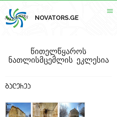
Togg
NOVATORS.GE
navig
მთავარი
წითელწყაროს
ჩვენს შესახებ
ნათლისმცემლის ეკლესია
ისტორიული ძეგლები
ძეგლების რუკა
galerea
კონტაქტი