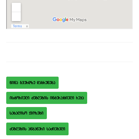
wina gverdze dabruneba
istoriuli Zeglebis interaqtiuli ruka
saxaliso qvizebi