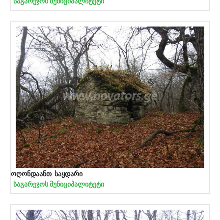
საგარეჯოს მუნიციპალიტეტი
ოღონდაანთ საყდარი
საგარეჯოს მუნიციპალიტეტი