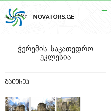
Togg
NOVATORS.GE
navig
მთავარი
ჭერემის საკათედრო
ჩვენს შესახებ
ეკლესია
ისტორიული ძეგლები
ძეგლების რუკა
galerea
კონტაქტი