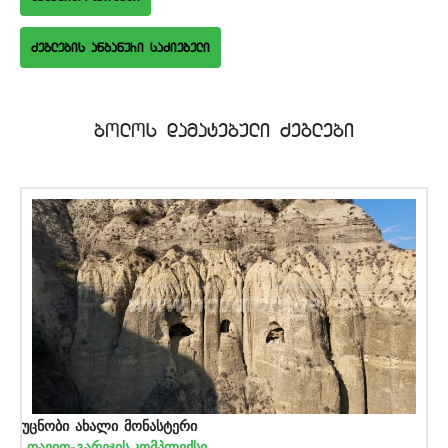
bolos damatebuli Zeglebi
უცნობი ახალი მონასტერი
დავით-გარეჯის კომპლექსი