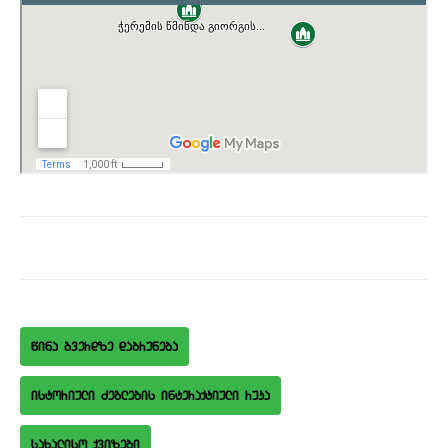
wina gverdze dabruneba
istoriuli Zeglebis interaqtiuli ruka
saxaliso qvizebi