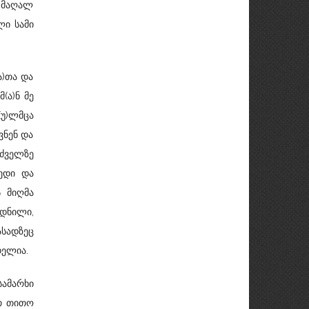
 მაღალ
ლი სამი
ა)თა და
(ა)ნ მე
რ(უ)ლმცა
ვნენ და
უძველზე
ღედი და
 მიღმა
დნილი,
ასადზეც
დელია.
ამარხი
ათ თითო