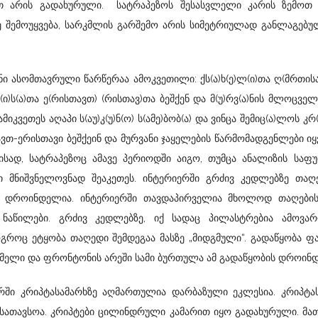
ით არის გადახურული. სატრაპეზოს შესასვლელი კარის ზემოთ
შემოუყვება, სარკმლის გარშემო არის სიმეტრიულად განლაგებუ
ი ასომთავრული წარწერაა ამოკვეთილი: ქს(ა)ხ(ე)ლ(ი)თა ღ(მრთის
მლ(ი)ს(ა)თა ე(რისთავთ) (რისთავ)თა ბეშქენ და მ(უ)რვ(ა)ნის მლოცველმ
ამიკვეთეს აღაპი ს(აუ)კ(უ)ნ(ო) ს(ამე)ბობ(ა) და ვინცა შემიც(ა)ლოს კ
ავთ-ერისთავი ბეშქეინ და მურვანი ჯაყელების წარმომადგენლები იყ
ბამისად, სატრაპეზოც ამავე პერიოდში აიგო, თუმცა ანალიზის საფ
ბში მნიშვნელოვნად შეაკეთეს. ინტერიერში გრძივ კედლებზე თა
ის დროინდელია. ინტერიერში თავდაპირველია მხოლოდ თაღების
ნაწილები. გრძივ კედლებზე, იქ სადაც პილასტრებია ამოვარ
როც ეტყობა თაღედი შემდეგაა მასზე „მიდგმული“. გადაწყობა ფ
მელი და ფრონტონის არეში სამი ბურთულა ამ გადაწყობის დროინ
რში კრიპტასამარხზე აღმართულია დარბაზული ეკლესია. კრიპტას
სათავსოა. კრიპტები ცილინდრული კამარით იყო გადახურული. მ