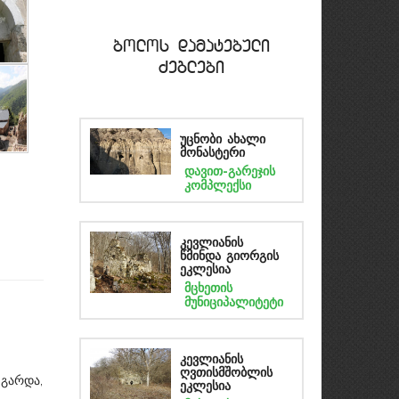
bolos damatebuli
Zeglebi
უცნობი ახალი
მონასტერი
დავით-გარეჯის
კომპლექსი
კევლიანის
წმინდა გიორგის
ეკლესია
მცხეთის
მუნიციპალიტეტი
კევლიანის
ღვთისმშობლის
გარდა,
ეკლესია