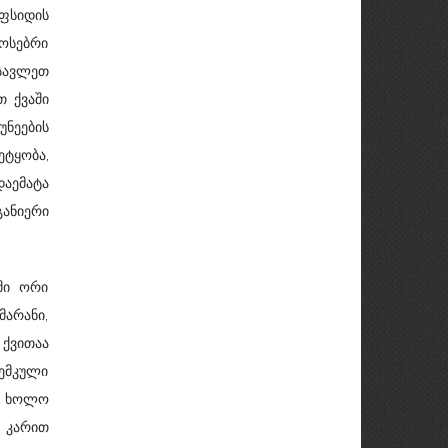
აფსიდის
ოსებრი
ოსავლეთ
თ ქვაში
ნეების
ეტყობა,
დაემატა
ანიერი
ში ორი
არანი,
 ქვითაა
ემკული
ა, ხოლო
 კარით