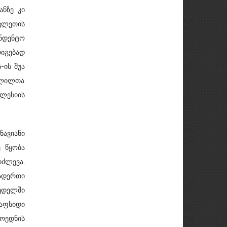
ნზე კი
ავლეთის
ენდენტო
იგებად
-ის შუა
ცვლილთა
ლესიის
ავიანი
 წყობა
ძლევა,
ადერთი
კედელში
აფსიდი
ოედნის