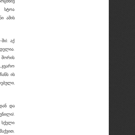
რცხნივ
ე სტოა
ნი ამის
ში). აქ
დელია.
ს შორის
„ჯვარო
ჩანს ის
ლებული,
დან და
ენილი).
ნ სქელი
აქვით,