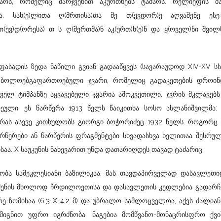
არს, რომელიც მარჯვენით აკურთხებს ტაძარს. რელიეფის მა
ა: სახ(ე)ლითა ღ(მრთისა)თა მე თ(ევდორ)ე აღვაშენე ეს
თ(ევ)დ(ორესა) თ ს ღ(მერთმა)ნ აკ(ურთ)ხ(ე)ნ და ყ(ოველ)ნი შვილ
ადის ზედა ნაწილი გვიან გადააწყვეს (სავარაუდოდ XIV-XV სს-
 ბოლოებგაფართოებული ჯვარი, რომელიც გადაკეთების დროინ
ველ ტიმპანზე აყვავებული ჯვარია ამოკვეთილი. ჯვრის მკლავებ
ეული. ეს წარწერა 1913 წელს წაიკითხა სოსო ასლანიშვილმა: 
წერას ასევე კითხულობს გიორგი ბოჭორიძეც 1932 წელს. როგორც 
არწერები ან წარწერის ფრაგმენტები სხვადასხვა ხელითაა შესრუ
აა. X საუკუნის ნახევარით უნდა დათარიღდეს თავად ტაძარიც.
ბობა სამეკლესიანი ბაზილიკაა, მას თავდაპირველად დასავლეთი
ნაშენის მხოლოდ ჩრდილოეთისა და დასავლეთის კედლებია გადარჩ
რე ზომისაა (6.3 X 4.2 მ) და უბრალო სამლოცველოა, აქვს ძალია
 შიგნით უფრო იგრძნობა. ნაგებია მომწვანო-მონაცრისფრო ქვიშ