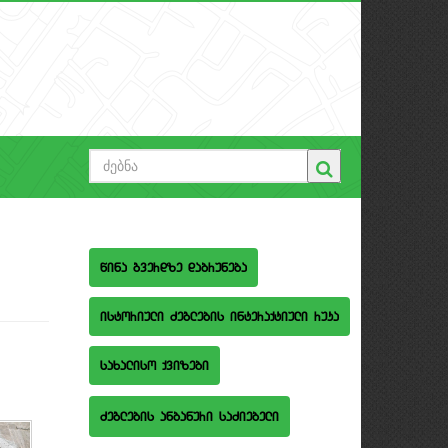
wina gverdze dabruneba
istoriuli Zeglebis interaqtiuli ruka
saxaliso qvizebi