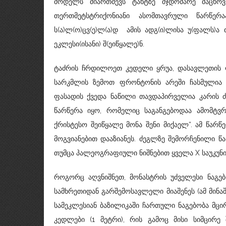
მოდელს მიართმევს ტახტზე მჯდომარე მაცხოვ
თერთმეტსტრიქონიანი ასომთავრული წარწერა
ს(ა)ლ(ო)ცვ(ე)ლ(ა)დ ამის ადგ(ი)ლისა უ(ფალს)ა 
ეკლესი(ისანი) შ(ეიწყალე)ნ.
ტაძრის ჩრდილოეთ კედელი ყრუა, დასავლეთის ფას
სარკმლის ზემოთ ფრონტონის არეში ჩასმულია
ფასადის ქვედა ნაწილი თავდაპირველია კარის ძ
წარწერა იყო, რომელიც საგანგებოდაა ამომტვრ
ქრისტესო შეიწყალე მონა შენი მიქაელ“. ამ წარ
მოგვიანებით დააზიანეს. ძეგლზე შემორჩენილი წ
თუმცა პალეოგრაფიული ნიშნებით ყველა X საუკუნის
როგორც აღვნიშნეთ, მონასტრის უძველესი ნაგე
სამხრეთიდან გარშემოსავლელი მიაშენეს (ამ მი
სამეკლესიან ბაზილიკაში ჩართული ნაგებობა მცი
კედლები (1 მეტრი), რის გამოც მისი სიმცირე