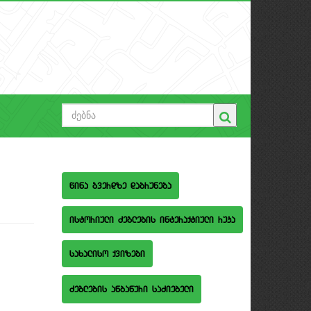
wina gverdze dabruneba
istoriuli Zeglebis interaqtiuli ruka
saxaliso qvizebi