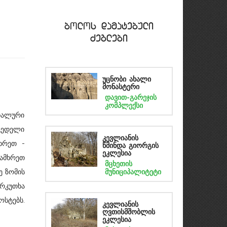
bolos damatebuli
Zeglebi
უცნობი ახალი
მონასტერი
დავით-გარეჯის
კომპლექსი
დალური
 კედელი
კევლიანის
ხრეთ -
წმინდა გიორგის
ეკლესია
ამხრეთ
მცხეთის
ე ზომის
მუნიციპალიტეტი
რკუთხა
სტებს.
კევლიანის
ღვთისმშობლის
ეკლესია