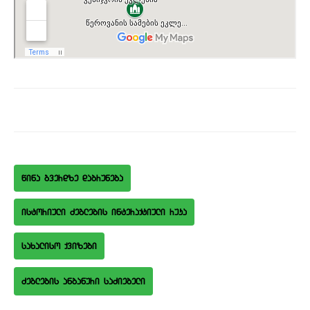
wina gverdze dabruneba
istoriuli Zeglebis interaqtiuli ruka
saxaliso qvizebi