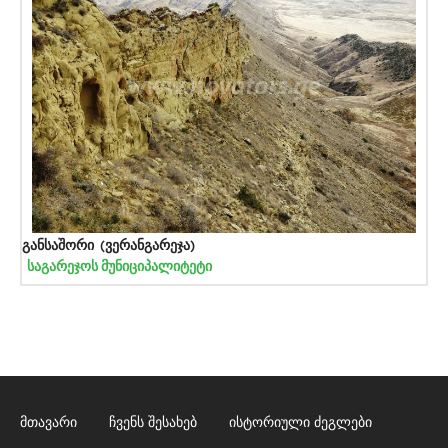
განსაშორი (ვერანგარეჯა)
საგარეჯოს მუნიციპალიტეტი
მთავარი
ჩვენს შესახებ
ისტორიული ძეგლები