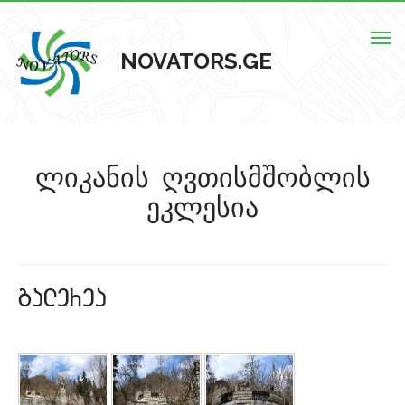
Togg
NOVATORS.GE
navig
მთავარი
ლიკანის ღვთისმშობლის
ჩვენს შესახებ
ეკლესია
ისტორიული ძეგლები
ძეგლების რუკა
galerea
კონტაქტი