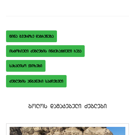
wina gverdze dabruneba
istoriuli Zeglebis interaqtiuli ruka
saxaliso qvizebi
bolos damatebuli Zeglebi