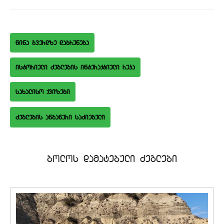
wina gverdze dabruneba
istoriuli Zeglebis interaqtiuli ruka
saxaliso qvizebi
bolos damatebuli Zeglebi