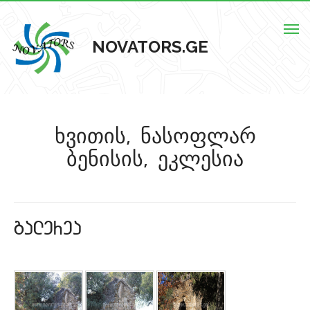
Togg
NOVATORS.GE
navig
მთავარი
ხვითის, ნასოფლარ
ჩვენს შესახებ
ბენისის, ეკლესია
ისტორიული ძეგლები
ძეგლების რუკა
galerea
კონტაქტი