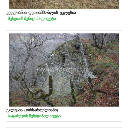
კევლიანის ღვთისმშობლის ეკლესია
მცხეთის მუნიციპალიტეტი
ეკლესია (ორსართულიანი)
საგარეჯოს მუნიციპალიტეტი