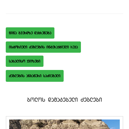
wina gverdze dabruneba
istoriuli Zeglebis interaqtiuli ruka
saxaliso qvizebi
bolos damatebuli Zeglebi