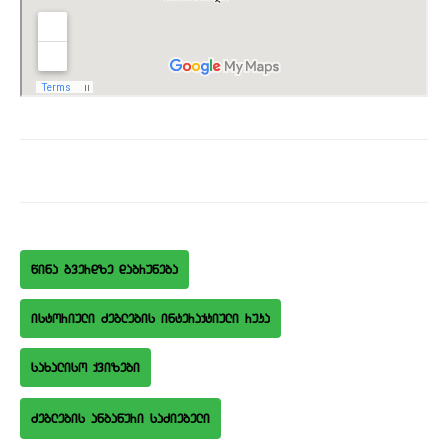
wina gverdze dabruneba
istoriuli Zeglebis interaqtiuli ruka
saxaliso qvizebi