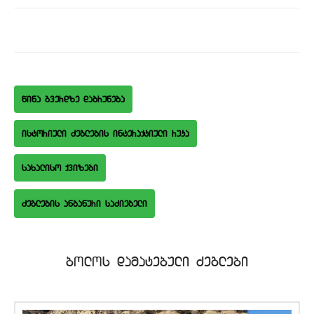
wina gverdze dabruneba
istoriuli Zeglebis interaqtiuli ruka
saxaliso qvizebi
bolos damatebuli Zeglebi