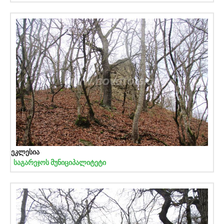
ეკლესია
საგარეჯოს მუნიციპალიტეტი