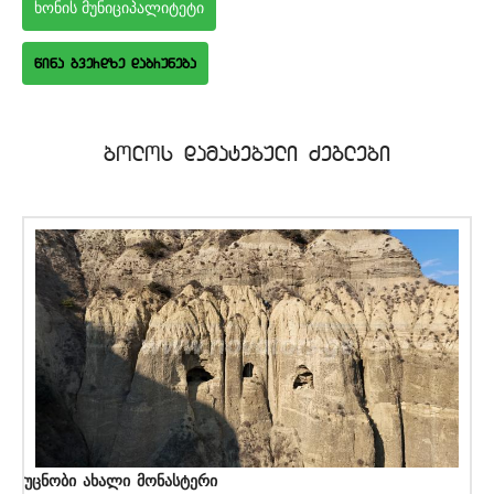
ხონის მუნიციპალიტეტი
wina gverdze dabruneba
bolos damatebuli Zeglebi
უცნობი ახალი მონასტერი