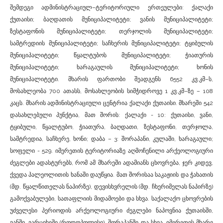
შემდეგი ადმინისტრაციულ–ტერიტორიული ერთეულები: ქალაქი
ქუთაისი; ბაღდათის მუნიციპალიტეტი; ვანის მუნიციპალიტეტი;
ზესტაფონის მუნიციპალიტეტი; თერჯოლის მუნიციპალიტეტი;
სამტრედიის მუნიციპალიტეტი; საჩხერის მუნიციპალიტეტი; ტყიბულის
მუნიციპალიტეტი; წყალტუბოს მუნიციპალიტეტი; ჭიათურის
მუნიციპალიტეტი; ხარაგაულის მუნიციპალიტეტი; ხონის
მუნიციპალიტეტი. მხარის ფართობი შეადგენს 6552 კვ.კმ–ს,
მოსახლეობა 700 ათასს, მოსახლეობის სიმჭიდროვე 1 კვ.კმ–ზე – 108
კაცს. მხარის ადმინისტრაციული ცენტრია ქალაქი ქუთაისი. მხარეში 542
დასახლებული პუნქტია, მათ შორის: ქალაქი - 10: ქუთაისი, ვანი,
ტყიბული, წყალტუბო, ჭიათურა, ბაღდათი, ზესტაფონი, თერჯოლა,
სამტრედია, საჩხერე, ხონი; დაბა – 3: შორაპანი, კულაში, ხარაგაული;
სოფელი - 529. იმერეთის ტერიტორიაზე აღმოჩენილი არქეოლოგიური
ძეგლები ადასტურებს, რომ ამ მხარეში ადამიანს ცხოვრება, ჯერ კიდევ,
ქვედა პალეოლითის ხანაში დაუწყია. მათ შორისაა საკაჟიის და ჭახათის
(მდ. წყალწითელას ნაპირზე), დევისხვრელის (მდ. ჩხერიმელას ნაპირზე)
გამოქვაბულები, სათაფლიის მიდამოები და სხვა. საქალაქო ცხოვრების
უძველესი პერიოდის არქეოლოგიური ძეგლები ნაპოვნია ქუთაისში,
ვანში, ვარციხეში (როდოპოლისი), შორაპანში და სხვა. იმერეთის მხარე