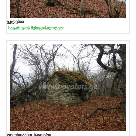
ეკლესია
საგარეჯოს მუნიციპალიტეტი
ოღონდაანთ საყდარი