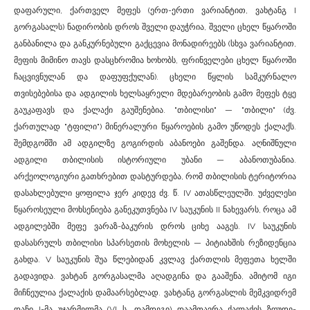
დაფარული, ქართველ მეფეს (ერთ-ერთი ვარიანტით, ვახტანგ I
გორგასალს) ნადირობის დროს შველი დაუჭრია, შველი ცხელ წყაროში
განბანილა და განკურნებული გაქცევია მონადირეებს (სხვა ვარიანტით,
მეფის მიმინო თავს დასცხრომია ხოხობს, ფრინველები ცხელ წყაროში
ჩაცვივნულან და დაფუფქულან). ცხელი წყლის სამკურნალო
თვისებებისა და ადგილის ხელსაყრელი მდებარეობის გამო მეფეს ტყე
გაუკაფავს და ქალაქი გაუშენებია. "თბილისი" — "თბილი" (ძვ.
ქართულად "ტფილი") მინერალური წყაროების გამო უწოდეს ქალაქს.
შემდგომში ამ ადგილზე გოგირდის აბანოები გაშენდა. აღნიშნული
ადგილი თბილისის ისტორიული უბანი — აბანოთუბანია.
არქეოლოგიური გათხრებით დასტურდება, რომ თბილისის ტერიტორია
დასახლებული ყოფილა ჯერ კიდევ ძვ. წ. IV ათასწლეულში. უძველესი
წყაროსეული მოხსენიება განეკუთვნება IV საუკუნის II ნახევარს, როცა ამ
ადგილებში მეფე ვარაზ-ბაკურის დროს ციხე ააგეს. IV საუკუნის
დასასრულს თბილისი სპარსეთის მოხელის — პიტიახშის რეზიდენცია
გახდა. V საუკუნის შუა წლებიდან კვლავ ქართლის მეფეთა ხელში
გადავიდა. ვახტან გორგასალმა აღადგინა და გააშენა, ამიტომ იგი
მიჩნეულია ქალაქის დამაარსებლად. ვახტანგ გორგასლის მემკვიდრემ
დაჩი I-მა უჯარმელმა (VI ს. დამდეგი) დაამთავრა ქალაქის ზღუდე-