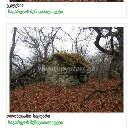
ეკლესია
საგარეჯოს მუნიციპალიტეტი
ოღონდაანთ საყდარი
საგარეჯოს მუნიციპალიტეტი