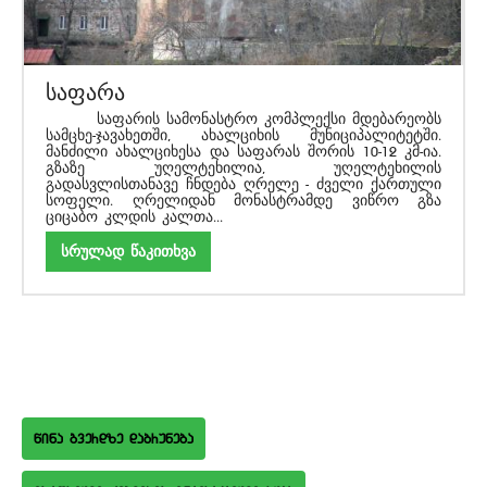
საფარა
საფარის სამონასტრო კომპლექსი მდებარეობს
სამცხე-ჯავახეთში, ახალციხის მუნიციპალიტეტში.
მანძილი ახალციხესა და საფარას შორის 10-12 კმ-ია.
გზაზე უღელტეხილია, უღელტეხილის
გადასვლისთანავე ჩნდება ღრელე - ძველი ქართული
სოფელი. ღრელიდან მონასტრამდე ვიწრო გზა
ციცაბო კლდის კალთა...
სრულად წაკითხვა
wina gverdze dabruneba