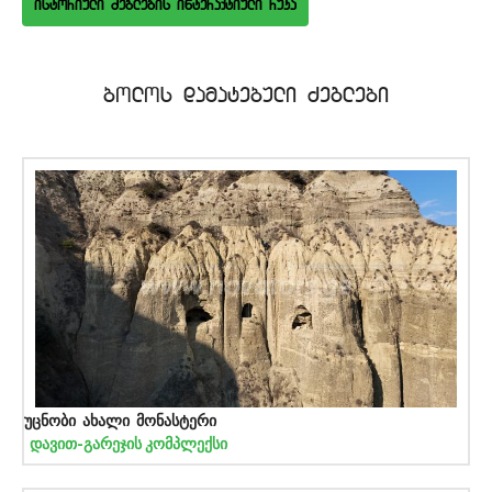
istoriuli Zeglebis interaqtiuli ruka
bolos damatebuli Zeglebi
უცნობი ახალი მონასტერი
დავით-გარეჯის კომპლექსი