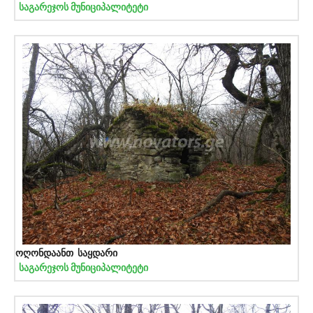
საგარეჯოს მუნიციპალიტეტი
ოღონდაანთ საყდარი
საგარეჯოს მუნიციპალიტეტი