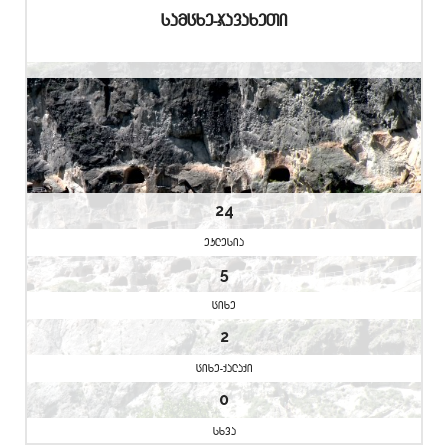
samcxe-javaxeTi
24
eklesia
5
cixe
2
cixe-qalaqi
0
sxva