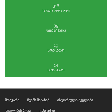
316
eklesia monasteri
39
არდოტის ეკლესია
cixe-simagre
19
cixe qalaqi
14
sxva Zegli
მთავარი
ჩვენს შესახებ
ისტორიული ძეგლები
ძეგლების რუკა
კონტაქტი