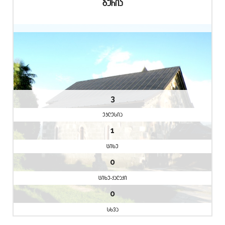
guria
3
eklesia
1
cixe
0
cixe-qalaqi
0
sxva