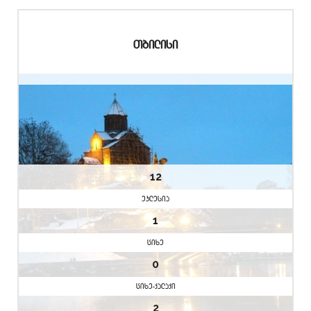
Tbilisi
12
eklesia
1
cixe
0
cixe-qalaqi
2