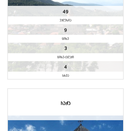
49
eklesia
9
cixe
3
cixe-qalaqi
4
sxva
raWa