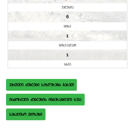
eklesia
6
cixe
1
cixe-qalaqi
1
sxva
qarTuli Zeglebi sazRvrebs gareT
istoriuli Zeglebis interaqtiuli ruka
saxaliso qvizebi