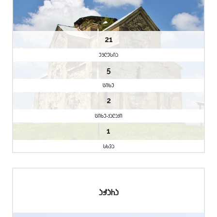
21
eklesia
5
cixe
2
cixe-qalaqi
1
sxva
aWara