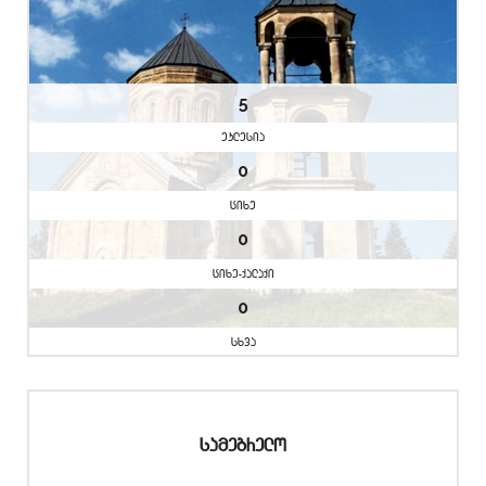
5
eklesia
0
cixe
0
cixe-qalaqi
0
sxva
samegrelo