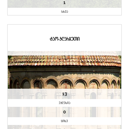
1
sxva
tao-klarjeTi
13
eklesia
0
cixe