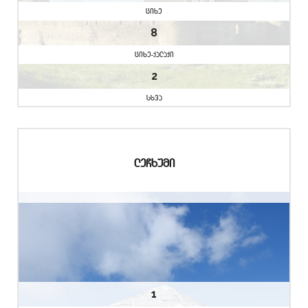
cixe
8
cixe-qalaqi
2
sxva
leCxumi
1