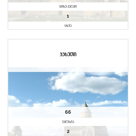
cixe-qalaqi
1
sxva
kaxeTi
66
eklesia
2