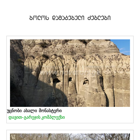
bolos damatebuli Zeglebi
უცნობი ახალი მონასტერი
დავით-გარეჯის კომპლექსი