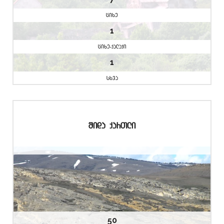
cixe
1
cixe-qalaqi
1
sxva
Sida qarTli
50