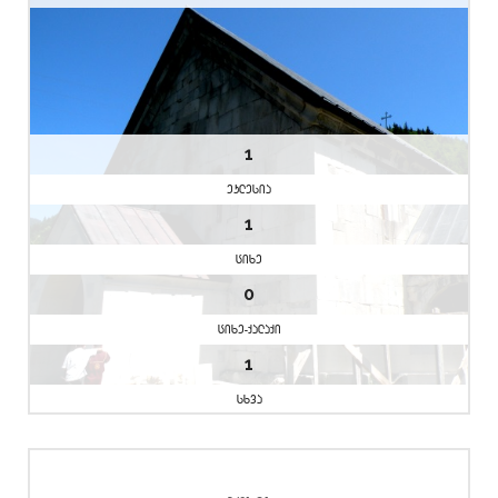
1
eklesia
1
cixe
0
cixe-qalaqi
1
sxva