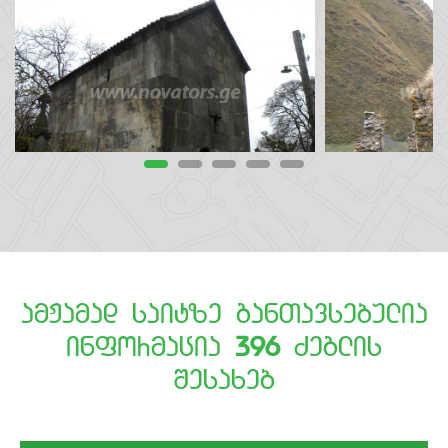
amJamad saitze ganTavsebulia
informacia
396
Zeglis
Sesaxeb