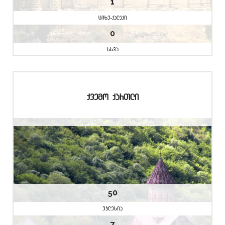
1
cixe-qalaqi
0
sxva
qvemo qarTli
50
eklesia
7