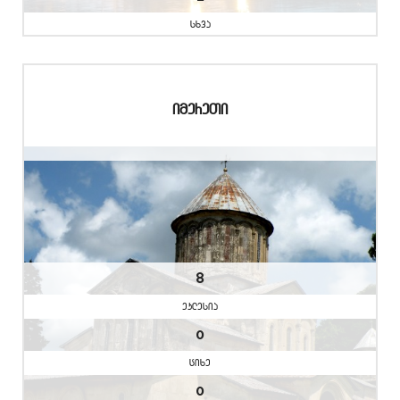
sxva
imereTi
8
eklesia
0
cixe
0