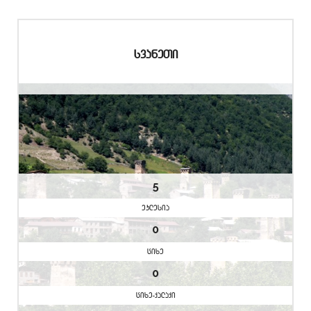
svaneTi
5
eklesia
0
cixe
0
cixe-qalaqi