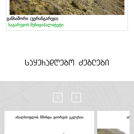
განსაშორი (ვერანგარეჯა)
საგარეჯოს მუნიციპალიტეტი
sayuradRebo Zeglebi
ახალსოფლის წმინდა გიორგის ეკლესია
არდ