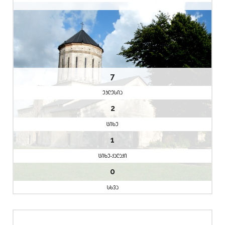
7
eklesia
2
cixe
1
cixe-qalaqi
0
sxva