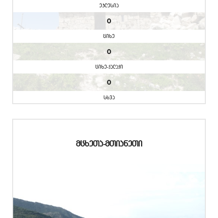
eklesia
0
cixe
0
cixe-qalaqi
0
sxva
mcxeTa-mTianeTi